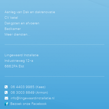
Aanleg van Dak en dakrenovatie
CV ketel
Dakgoten en afvoeren
Badkamer
Meer diensten...
Lingewaard Installatie
Industrieweg 12-a
6662PA Elst
06 4403 9985
(Kees)
06 3003 8849
(Armon)
info@lingewaardinstallatie.nl
Bezoek onze Facebook