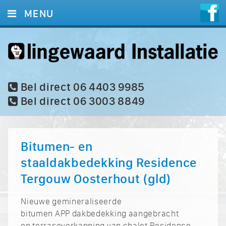
MENU
HOME
DIENSTEN
FOTO’S
Bel direct 06 4403 9985
Bel direct 06 3003 8849
REFERENTIES
CONTACT
Bitumen- en
staaldakbedekking Residence
Tergouw Oosterhout (gld)
Nieuwe gemineraliseerde
bitumen APP dakbedekking aangebracht
op terrasoverkapping van chalet Residence